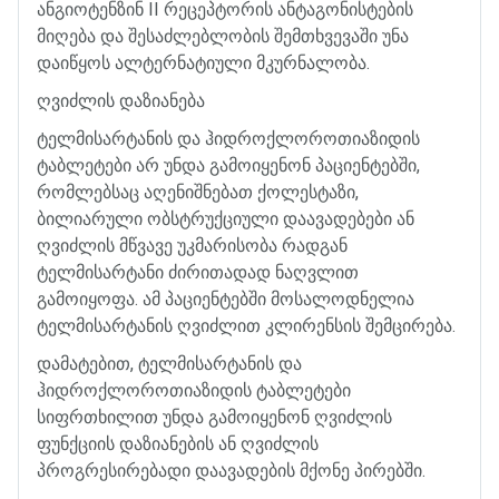
ანგიოტენზინ
II
რეცეპტორის
ანტაგონისტების
მიღება
და
შესაძლებლობის
შემთხვევაში
უნა
დაიწყოს
ალტერნატიული
მკურნალობა
.
ღვიძლის
დაზიანება
ტელმისარტანის
და
ჰიდროქლოროთიაზიდის
ტაბლეტები
არ
უნდა
გამოიყენონ
პაციენტებში
,
რომლებსაც
აღენიშნებათ
ქოლესტაზი
,
ბილიარული
ობსტრუქციული
დაავადებები
ან
ღვიძლის
მწვავე
უკმარისობა
რადგან
ტელმისარტანი
ძირითადად
ნაღვლით
გამოიყოფა
.
ამ
პაციენტებში
მოსალოდნელია
ტელმისარტანის
ღვიძლით
კლირენსის
შემცირება
.
დამატებით
,
ტელმისარტანის
და
ჰიდროქლოროთიაზიდის
ტაბლეტები
სიფრთხილით
უნდა
გამოიყენონ
ღვიძლის
ფუნქციის
დაზიანების
ან
ღვიძლის
პროგრესირებადი
დაავადების
მქონე
პირებში
.