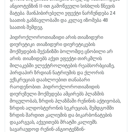
ანგიოტენზინ
II-
ით
გამოწვეული
სისხლის
წნევის
მატება
.
მაინჰიბირებელი
ეფექტი
ნარჩუნდება
24
საათის
განმავლობაში
და
კვლავ
იზომება
48
საათის
შემდეგ
.
ჰიდროქლოროთიაზიდი
არის
თიაზიდური
დიურეტიკი
.
თიაზიდური
დიურეტიკების
მოქმედების
მექანიზმი
ბოლომდე
ცნობილი
არ
არის
.
თიაზიდებს
აქვთ
ეფექტი
თირკმლის
მილაკებში
ელექტროლიტების
რეაბსორბციაზე
,
პირდაპირ
ზრდიან
ნატრიუმის
და
ქლორის
ექსკრეციას
დაახლოებით
თანაბარი
რაოდენობით
.
ჰიდროქლოროთიაზიდის
დიურეზული
მოქმედება
ამცირებს
პლაზმის
მოცულობას
,
ზრდის
პლაზმაში
რენინის
აქტივობას
,
ზრდის
ალდოსტერონის
სეკრეციას
,
შემდგომში
ზრდის
შარდით
კალიუმის
და
ბიკარბონატების
დაკარგვას
,
აქვეითებს
შრატში
კალიუმს
.
სავარაუდოდ
რენინ
-
ანგიოტენზინ
-