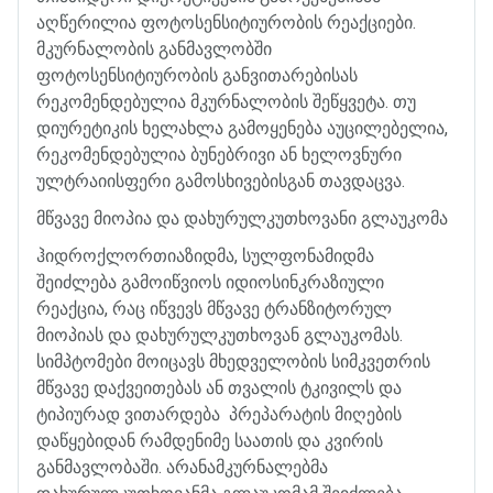
აღწერილია
ფოტოსენსიტიურობის
რეაქციები
.
მკურნალობის
განმავლობში
ფოტოსენსიტიურობის
განვითარებისას
რეკომენდებულია
მკურნალობის
შეწყვეტა
.
თუ
დიურეტიკის
ხელახლა
გამოყენება
აუცილებელია
,
რეკომენდებულია
ბუნებრივი
ან
ხელოვნური
ულტრაიისფერი
გამოსხივებისგან
თავდაცვა
.
მწვავე
მიოპია
და
დახურულკუთხოვანი
გლაუკომა
ჰიდროქლორთიაზიდმა
,
სულფონამიდმა
შეიძლება
გამოიწვიოს
იდიოსინკრაზიული
რეაქცია
,
რაც
იწვევს
მწვავე
ტრანზიტორულ
მიოპიას
და
დახურულკუთხოვან
გლაუკომას
.
სიმპტომები
მოიცავს
მხედველობის
სიმკვეთრის
მწვავე
დაქვეითებას
ან
თვალის
ტკივილს
და
ტიპიურად
ვითარდება
პრეპარატის
მიღების
დაწყებიდან
რამდენიმე
საათის
და
კვირის
განმავლობაში
.
არანამკურნალებმა