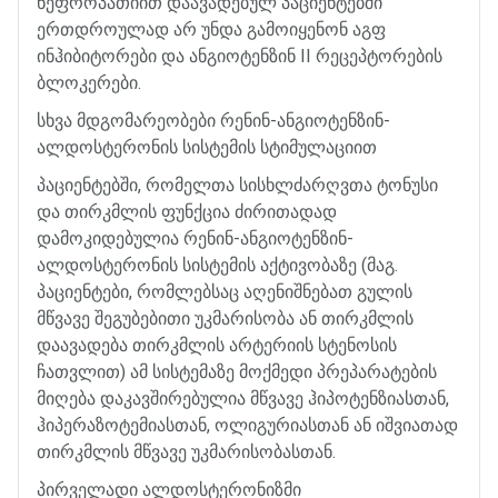
ნეფროპათიით
დაავადებულ
პაციენტებში
ერთდროულად
არ
უნდა
გამოიყენონ
აგფ
ინჰიბიტორები
და
ანგიოტენზინ
II
რეცეპტორების
ბლოკერები
.
სხვა
მდგომარეობები
რენინ
-
ანგიოტენზინ
-
ალდოსტერონის
სისტემის
სტიმულაციით
პაციენტებში
,
რომელთა
სისხლძარღვთა
ტონუსი
და
თირკმლის
ფუნქცია
ძირითადად
დამოკიდებულია
რენინ
-
ანგიოტენზინ
-
ალდოსტერონის
სისტემის
აქტივობაზე
(
მაგ
.
პაციენტები
,
რომლებსაც
აღენიშნებათ
გულის
მწვავე
შეგუბებითი
უკმარისობა
ან
თირკმლის
დაავადება
თირკმლის
არტერიის
სტენოსის
ჩათვლით
)
ამ
სისტემაზე
მოქმედი
პრეპარატების
მიღება
დაკავშირებულია
მწვავე
ჰიპოტენზიასთან
,
ჰიპერაზოტემიასთან
,
ოლიგურიასთან
ან
იშვიათად
თირკმლის
მწვავე
უკმარისობასთან
.
პირველადი
ალდოსტერონიზმი