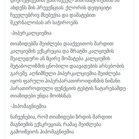
დიურეტიკებით
გამოწვეულ
ჰიპონატრიემიას
ან
ახდენს
მის
პრევენციას
.
ქლორის
დეფიციტი
ჩვეულებრივ
მსუბუქია
და
დამატებით
მკურნალობას
არ
საჭიროებს
.
-
ჰიპერკალციემია
თიაზიდებმა
შეიძლება
დააქვეითოს
შარდით
კალციუმის
ექსკრეცია
და
შრატში
კალციუმის
შუალედური
ან
მცირე
მომატება
კალციუმის
მეტაბოლიზმის
ცნობილი
დაავადების
არსებობის
გარეშე
.
აღნიშნული
ჰიპერკალციემია
შეიძლება
იყოს
ფარული
ჰიპერპარათიროიდიზმის
ნიშანი
.
პარათიროდიული
ფუნქციის
ტესტის
ჩატარებამდე
თიაზიდები
უნდა
მოიხსნას
.
-
ჰიპომაგნიემია
ნაჩვენებია
,
რომ
თიაზიდები
ზრდის
შარდით
მაგნიუმის
ექსკრეციას
,
რამაც
შეიძლება
გამოიწვიოს
ჰიპომაგნიემია
.