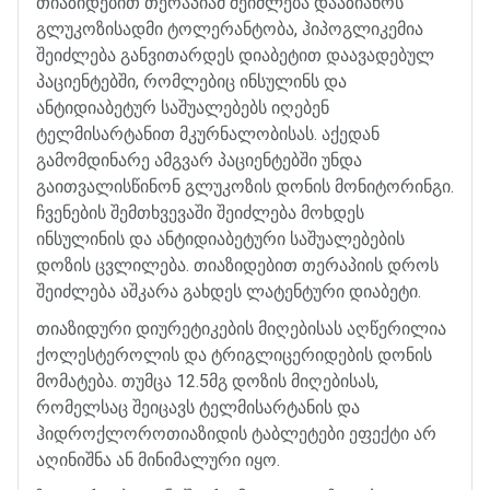
თიაზიდებით
თერაპიამ
შეიძლება
დააზიანოს
გლუკოზისადმი
ტოლერანტობა
,
ჰიპოგლიკემია
შეიძლება
განვითარდეს
დიაბეტით
დაავადებულ
პაციენტებში
,
რომლებიც
ინსულინს
და
ანტიდიაბეტურ
საშუალებებს
იღებენ
ტელმისარტანით
მკურნალობისას
.
აქედან
გამომდინარე
ამგვარ
პაციენტებში
უნდა
გაითვალისწინონ
გლუკოზის
დონის
მონიტორინგი
.
ჩვენების
შემთხვევაში
შეიძლება
მოხდეს
ინსულინის
და
ანტიდიაბეტური
საშუალებების
დოზის
ცვლილება
.
თიაზიდებით
თერაპიის
დროს
შეიძლება
აშკარა
გახდეს
ლატენტური
დიაბეტი
.
თიაზიდური
დიურეტიკების
მიღებისას
აღწერილია
ქოლესტეროლის
და
ტრიგლიცერიდების
დონის
მომატება
.
თუმცა
12.5
მგ
დოზის
მიღებისას
,
რომელსაც
შეიცავს
ტელმისარტანის
და
ჰიდროქლოროთიაზიდის
ტაბლეტები
ეფექტი
არ
აღინიშნა
ან
მინიმალური
იყო
.