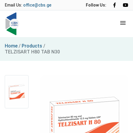
Email Us:
office@cbs.ge
Follow Us:
Home
/
Products
/
TELZISART H80 TAB N30