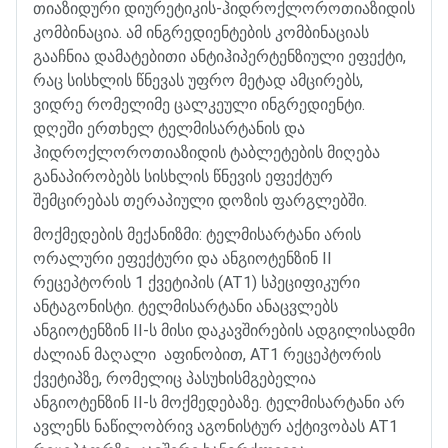
თიაზიდური
დიურეტიკის
-
ჰიდროქლოროთიაზიდის
კომბინაცია
.
ამ
ინგრედიენტების
კომბინაციას
გააჩნია
დამატებითი
ანტიჰიპერტენზიული
ეფექტი
,
რაც
სისხლის
წნევას
უფრო
მეტად
ამცირებს
,
ვიდრე
რომელიმე
ცალკეული
ინგრედიენტი
.
დღეში
ერთხელ
ტელმისარტანის
და
ჰიდროქლოროთიაზიდის
ტაბლეტების
მიღება
განაპირობებს
სისხლის
წნევის
ეფექტურ
შემცირებას
თერაპიული
დოზის
ფარგლებში
.
მოქმედების
მექანიზმი
:
ტელმისარტანი
არის
ორალური
ეფექტური
და
ანგიოტენზინ
II
რეცეპტორის
1
ქვეტიპის
(AT1)
სპეციფიკური
ანტაგონისტი
.
ტელმისარტანი
ანაცვლებს
ანგიოტენზინ
II-
ს
მისი
დაკავშირების
ადგილისადმი
ძალიან
მაღალი
აფინობით
, AT1
რეცეპტორის
ქვეტიპზე
,
რომელიც
პასუხისმგებელია
ანგიოტენზინ
II-
ს
მოქმედებაზე
.
ტელმისარტანი
არ
ავლენს
ნაწილობრივ
აგონისტურ
აქტივობას
AT1