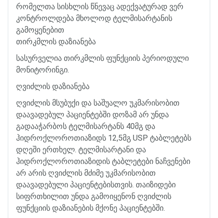
რომელთა
სისხლის
წნევაც
ადექვატურად
ვერ
კონტროლდება
მხოლოდ
ტელმისარტანის
გამოყენებით
თირკმლის
დაზიანება
სასურველია
თირკმლის
ფუნქციის
პერიოდული
მონიტორინგი
.
ღვიძლის
დაზიანება
ღვიძლის
მსუბუქი
და
საშუალო
უკმარისობით
დაავადებულ
პაციენტებში
დოზამ
არ
უნდა
გადააჭარბოს
ტელმისარტანს
40
მგ
და
ჰიდროქლოროთიაზიდს
12,5
მგ
USP
ტაბლეტებს
დღეში
ერთხელ
.
ტელმისარტანი
და
ჰიდროქლოროთიაზიდის
ტაბლეტები
ნაჩვენები
არ
არის
ღვიძლის
მძიმე
უკმარისობით
დაავადებული
პაციენტებისთვის
.
თაიზიდები
სიფრთხილით
უნდა
გამოიყენონ
ღვიძლის
ფუნქციის
დაზიანების
მქონე
პაციენტებში
.