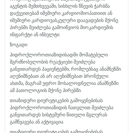
აგენტის
შემთხვევაში
,
სისხლის
წნევის
ჭარბმა
დაქვეითებამ
იშემიური
კარდიომიოპათიით
ან
იშემიური
კარდიოვასკულური
დაავადების
მქონე
პირებში
შეიძლება
გამოიწვიოს
მიოკარდიუმის
ინფარქტი
ან
ინსულტი
.
ზოგადი
ჰიდროქლოროთიაზიდისადმი
მომატებული
მგრძნობელობის
რეაქციები
შეიძლება
განვითარდეს
პაციენტებში
,
რომლებსაც
ანამნეზში
აღენიშნებათ
ან
არ
აღენიშნებათ
ბრონქული
ასთმა
,
მაგრამ
უფრო
მოსალოდნელია
ანამნეზში
ამ
პათოლოგიის
მქონე
პირებში
.
თიაზიდური
დიურეტიკების
გამოყენებისას
ჰიდროქლოროთიაზიდის
ჩათვლით
შეიძლება
განვითარდეს
სისტემური
წითელი
მგლურას
გამწვავება
ან
აქტივაცია
.
თიაზიდური
დიურეტიკების
გამოყენებისას