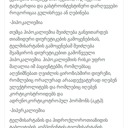
ტაქიკარდია
და
გასტროინტესტინური
დარღვევები
როგორიცაა
გულისრევა
ან
ღებინება
.
-
ჰიპოკალიემია
თუმცა
ჰიპოკალიემია
შეიძლება
განვითარდეს
თიაზიდური
დიურეტიკების
გამოყენებისას
,
ტელმისარტანის
გამოყენებამ
შეიძლება
შეამციროს
დიურეტიკებით
გამოწვეული
ჰიპოკალიემია
.
ჰიპოკალიემიის
რისკი
უფრო
მაღალია
იმ
პაციენტებში
,
რომლებსაც
აღენიშნებათ
ღვიძლის
ციროზი
,
ხშირი
დიურეზი
,
რომლებიც
ორალურად
არაადექვატურად
იღებენ
ელექტროლიტებს
და
რომლებიც
იღებენ
კორტიკოსტროიდებს
და
ადრენოკორტიკოტროპულ
ჰორმონს
(
აკტჰ
).
-
ჰიპერკალიემია
ტელმისარტანის
და
ჰიდროქლოროთიაზიდის
ტაბლეტების
კომპონენტის
-
ტელმისარტანის