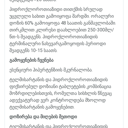
ჰიდროქლოროთიაზიდი
თითქმის
სრულად
უცვლელი
სახით
გამოიყოფა
შარდში
.
ორალური
დოზის
60%
გამოიყოფა
48
საათის
განმავლობაში
.
თირკმლით
კლირესი
დაახლოებით
250-300
მლ
/
წთ
-
ს
შეადგენს
.
ჰიდროქლოროთიაზიდის
ტერმინალური
ნახევარგამოყოფის
პერიოდი
შეადგენს
10-15
საათს
.
გამოყენების
ჩვენება
ესენციური
ჰიპერტენზიის
მკურნალობა
.
ტელმისარტანის
და
ჰიდროქლოროთიაზიდის
ფიქსირებულ
დოზიანი
ტაბლეტების
კომბინაცია
მოზრდილებისთვის
,
რომელთა
სისხლის
წნევაც
ადექვატურად
ვერ
კონტროლდება
მხოლოდ
ტელმისარტანის
გამოყენებით
.
დოზირება
და
მიღების
მეთოდი
ტელმისარტანის
და
ჰიდროქლოროთიაზიდის