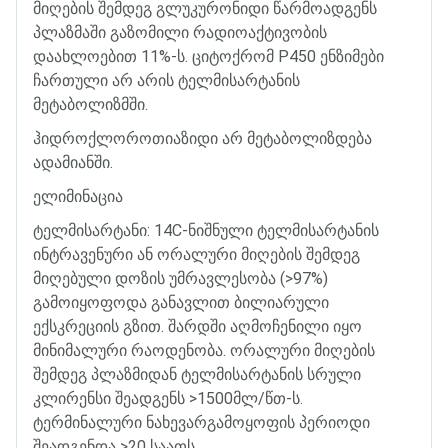
მიღების
შემდეგ
გლუკურონიდი
წარმოადგენს
პლაზმაში
გაზომილი
რადიოაქტივობის
დაახლოებით
11%-
ს
.
ციტოქრომ
P450
ენზიმები
ჩართული
არ
არის
ტელმისარტანის
მეტაბოლიზმში
.
ჰიდროქლოროთიაზიდი
არ
მეტაბოლიზდება
ადამიანში
.
ელიმინაცია
ტელმისარტანი
: 14C-
ნიშნული
ტელმისარტანის
ინტრავენური
ან
ორალური
მიღების
შემდეგ
მიღებული
დოზის
უმრავლესობა
(>97%)
გამოიყოფოდა
განავლით
ბილიარული
ექსკრეციის
გზით
.
შარდში
აღმოჩენილი
იყო
მინიმალური
რაოდენობა
.
ორალური
მიღების
შემდეგ
პლაზმიდან
ტელმისარტანის
სრული
კლირენსი
შეადგენს
>1500
მლ
/
წთ
-
ს
.
ტერმინალური
ნახევარგამოყოფის
პერიოდი
შეადგენდა
>20
საათს
.