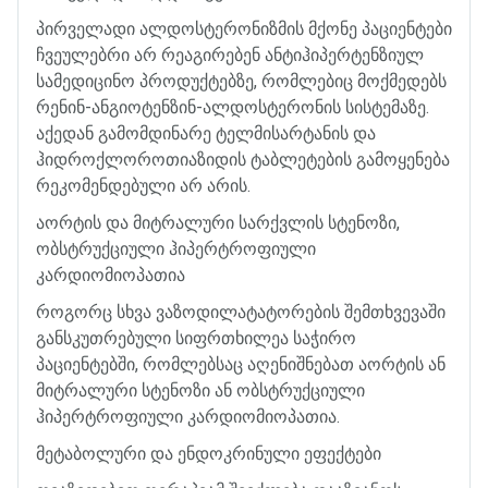
პირველადი
ალდოსტერონიზმის
მქონე
პაციენტები
ჩვეულებრი
არ
რეაგირებენ
ანტიჰიპერტენზიულ
სამედიცინო
პროდუქტებზე
,
რომლებიც
მოქმედებს
რენინ
-
ანგიოტენზინ
-
ალდოსტერონის
სისტემაზე
.
აქედან
გამომდინარე
ტელმისარტანის
და
ჰიდროქლოროთიაზიდის
ტაბლეტების
გამოყენება
რეკომენდებული
არ
არის
.
აორტის
და
მიტრალური
სარქვლის
სტენოზი
,
ობსტრუქციული
ჰიპერტროფიული
კარდიომიოპათია
როგორც
სხვა
ვაზოდილატატორების
შემთხვევაში
განსკუთრებული
სიფრთხილეა
საჭირო
პაციენტებში
,
რომლებსაც
აღენიშნებათ
აორტის
ან
მიტრალური
სტენოზი
ან
ობსტრუქციული
ჰიპერტროფიული
კარდიომიოპათია
.
მეტაბოლური
და
ენდოკრინული
ეფექტები