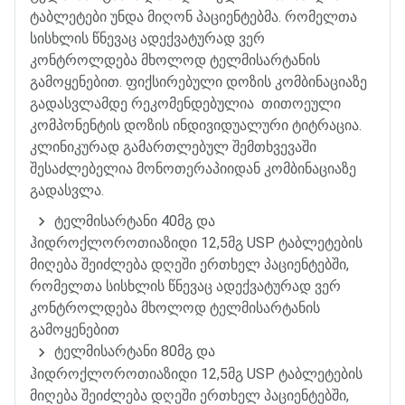
ტაბლეტები
უნდა
მიღონ
პაციენტებმა
.
რომელთა
სისხლის
წნევაც
ადექვატურად
ვერ
კონტროლდება
მხოლოდ
ტელმისარტანის
გამოყენებით
.
ფიქსირებული
დოზის
კომბინაციაზე
გადასვლამდე
რეკომენდებულია
თითოეული
კომპონენტის
დოზის
ინდივიდუალური
ტიტრაცია
.
კლინიკურად
გამართლებულ
შემთხვევაში
შესაძლებელია
მონოთერაპიიდან
კომბინაციაზე
გადასვლა
.
ტელმისარტანი
40
მგ
და
ჰიდროქლოროთიაზიდი
12,5
მგ
USP
ტაბლეტების
მიღება
შეიძლება
დღეში
ერთხელ
პაციენტებში
,
რომელთა
სისხლის
წნევაც
ადექვატურად
ვერ
კონტროლდება
მხოლოდ
ტელმისარტანის
გამოყენებით
ტელმისარტანი
80
მგ
და
ჰიდროქლოროთიაზიდი
12,5
მგ
USP
ტაბლეტების
მიღება
შეიძლება
დღეში
ერთხელ
პაციენტებში
,