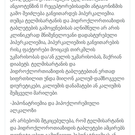
ანგიოტენზინ
II
რეცეპტორებისადმი
ანტაგონიზმის
გამო
შეიძლება
განვითარდეს
ჰიპერკალიემია
.
თუმცა
ტელმისარტანის
და
ჰიდროქლორთიაზიდის
ტაბლეტების
გამოყენებისას
აღნიშნული
არ
არის
კლინიკურად
მნიშვნელოვანი
დადასტურებული
ჰიპერკალიემია
,
ჰიპერკალიემიის
განვითარების
რისკ
ფაქტორები
მოიცავს
თირკმლის
უკმარისობას
და
/
ან
გულის
უკმარისობას
,
შაქრიან
დიაბეტს
.
ტელმისარტანის
და
ჰიდროქლორთიაზიდის
ტაბლეტებთან
ერთად
სიფრთხილით
უნდა
მიიღონ
კალიუმ
-
დამზოგველი
დიურეტიკები
,
კალიუმის
დანამატები
ან
კალიუმის
შემცველი
მარილები
.
-
ჰიპონატრიემია
და
ჰიპოქლორემიული
ალკალოზი
არ
არსებობს
მტკიცებულება
,
რომ
ტელმისარტანის
და
ჰიდროქლოროთიაზიდის
ტაბლეტები
ამცირებს