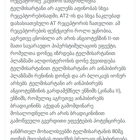
რეცეპტორზე
.
კავშირი
ხანგრძლივია
.
ტელმისარტანი
არ
ავლენს
აფინობას
სხვა
რეცეპტორებისადმი
, AT2-
ის
და
სხვა
ნაკლებად
დახასიათებული
AT
რეცეპტორის
ჩათვლით
.
ამ
რეცეპტორების
ფუნქციური
როლი
უცნობია
,
აგრეთვე
ცნობილი
არ
არის
ანგიოტენზინ
II-
ით
მათი
სავარაუდო
ჰიპერსტიმულაციის
ეფექტი
,
რომელთა
დონეც
იზრდება
ტელმისარტანით
.
პლაზმაში
ალდოსტერონის
დონე
ქვეითდება
ტელმისარტანით
.
ტელმისარტანი
არ
აინჰიბირებს
პლაზმაში
რენინის
დონეს
და
არ
ბლოკავს
იონურ
არხებს
.
ტელმისარტანი
არ
აინჰიბირებს
ანგიოტენზინის
გარდამქმნელ
ენზიმს
(
კინაზა
II),
ენზიმს
,
რომელიც
აგრეთვე
აინჰიბირებს
ბრადიკინინს
.
აქედან
გამომდინარე
მოსალოდნელი
არ
არის
ბრადიკინინით
გამოწვეული
გვერდითი
ეფექტების
პოტენცირება
.
ჯანმრთელ
მოხალისეებში
ტელმისარტანის
80
მგ
დოზის
მიღებისას
თითქმის
სრულად
ინჰიბირდება