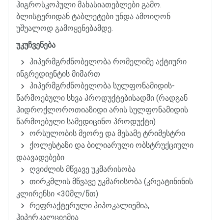
ჰიგროსკოპული
მახასიათებლები
გამო
.
ბლისტერიდან
ტაბლეტები
უნდა
ამოიღონ
უშუალოდ
გამოყენებამდე
.
უკუჩვენება
ჰიპერმგრძნობელობა
რომელიმე
აქტიური
ინგრედიენტის
მიმართ
ჰიპერმგრძნობელობა
სულფონამიდის
-
წარმოებული
სხვა
პროდუქტებისადმი
(
რადგან
ჰიდროქლოროთიაზიდი
არის
სულფონამიდის
წარმოებული
სამედიცინო
პროდუქტი
)
ორსულობის
მეორე
და
მესამე
ტრიმესტრი
ქოლესტაზი
და
ბილიარული
ობსტრუქციული
დაავადებები
ღვიძლის
მწვავე
უკმარისობა
თირკმლის
მწვავე
უკმარისობა
(
კრეატინინის
კლირენსი
<30
მლ
/
წთ
)
რეფრაქტერული
ჰიპოკალიემია
,
ჰიპერკალციემია