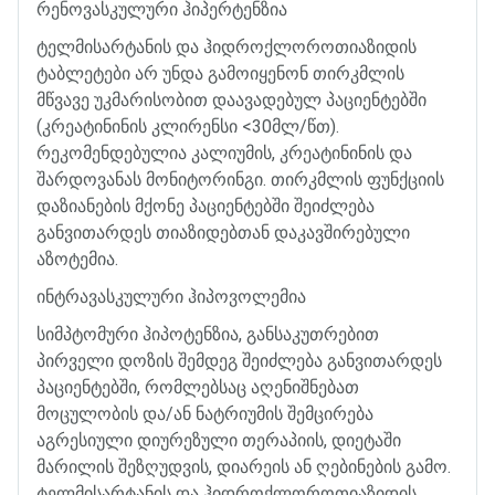
რენოვასკულური
ჰიპერტენზია
ტელმისარტანის
და
ჰიდროქლოროთიაზიდის
ტაბლეტები
არ
უნდა
გამოიყენონ
თირკმლის
მწვავე
უკმარისობით
დაავადებულ
პაციენტებში
(
კრეატინინის
კლირენსი
<30
მლ
/
წთ
).
რეკომენდებულია
კალიუმის
,
კრეატინინის
და
შარდოვანას
მონიტორინგი
.
თირკმლის
ფუნქციის
დაზიანების
მქონე
პაციენტებში
შეიძლება
განვითარდეს
თიაზიდებთან
დაკავშირებული
აზოტემია
.
ინტრავასკულური
ჰიპოვოლემია
სიმპტომური
ჰიპოტენზია
,
განსაკუთრებით
პირველი
დოზის
შემდეგ
შეიძლება
განვითარდეს
პაციენტებში
,
რომლებსაც
აღენიშნებათ
მოცულობის
და
/
ან
ნატრიუმის
შემცირება
აგრესიული
დიურეზული
თერაპიის
,
დიეტაში
მარილის
შეზღუდვის
,
დიარეის
ან
ღებინების
გამო
.
ტელმისარტანის
და
ჰიდროქლოროთიაზიდის