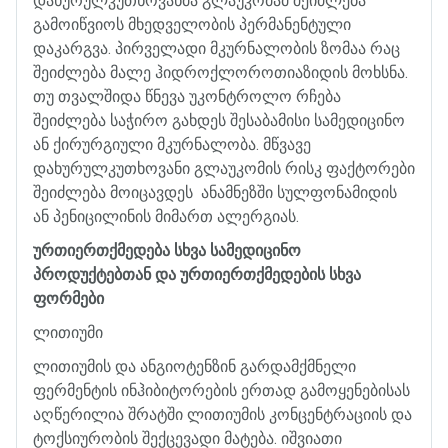
დახურულკუთხოვანმა
გლაუკომამ
შეიძლება
გამოიწვიოს
მხედველობის
პერმანენტული
დაკარგვა
.
პირველადი
მკურნალობის
ზომაა
რაც
შეიძლება
მალე
ჰიდროქლოროთიაზიდის
მოხსნა
.
თუ
თვალშიდა
წნევა
უკონტროლო
რჩება
შეიძლება
საჭირო
გახდეს
შესაბამისი
სამედიცინო
ან
ქირურგიული
მკურნალობა
.
მწვავე
დახურულკუთხოვანი
გლაუკომის
რისკ
ფაქტორები
შეიძლება
მოიცავდეს
ანამნეზში
სულფონამიდის
ან
პენიცილინის
მიმართ
ალერგიას
.
ურთიერთქმედება
სხვა
სამედიცინო
პროდუქტებთან
და
ურთიერთქმედების
სხვა
ფორმები
ლითიუმი
ლითიუმის
და
ანგიოტენზინ
გარდამქმნელი
ფერმენტის
ინჰიბიტორების
ერთად
გამოყენებისას
აღწერილია
შრატში
ლითიუმის
კონცენტრაციის
და
ტოქსიურობის
შექცევადი
მატება
.
იშვიათი