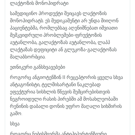
ლაქტოზის
მონოჰიდრატი
სამედიცინო
პროდუქტი
შეიცავს
ლაქტოზის
მონოჰიდრატს
.
ეს
მედიკამენტი
არ
უნდა
მიიღონ
პაციენტებმა
,
რომლებსაც
აღენიშნებათ
იშვიათი
მემკვიდრული
პრობლემები
-
ფრუქტოზის
აუტანლობა
,
გალაქტოზას
აუტანლობა
,
ლაპპ
ლაქტაზას
დეფიციტი
ან
გლუკოზა
-
გალაქტოზას
მალაბსორბცია
.
ეთნიკური
განსხვავებები
როგორც
ანგიოტენზინ
II
რეცეპტორის
ყველა
სხვა
ანტაგონისტი
,
ტელმისარტანი
ნაკლებად
ეფექტურია
სისხლის
წნევის
შემცირებისთვის
ნეგროიდული
რასის
პირებში
ამ
მოსახლეობაში
რენინის
დაბალი
დონის
უფრო
მაღალი
სიხშირის
გამო
.
სხვა
როგორც
ნებისმიერმა
ანტიჰიპერტენზიური