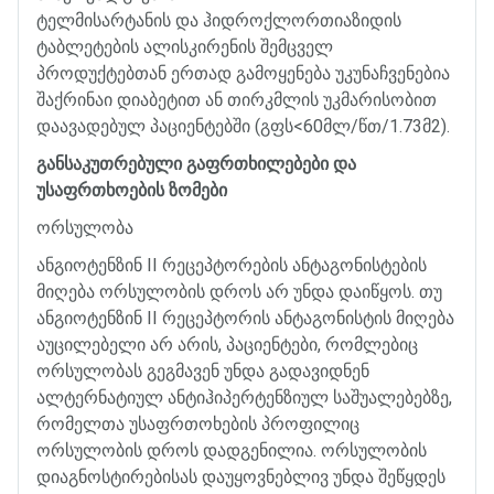
ტელმისარტანის
და
ჰიდროქლორთიაზიდის
ტაბლეტების
ალისკირენის
შემცველ
პროდუქტებთან
ერთად
გამოყენება
უკუნაჩვენებია
შაქრინაი
დიაბეტით
ან
თირკმლის
უკმარისობით
დაავადებულ
პაციენტებში
(
გფს
<60
მლ
/
წთ
/1.73
მ
2).
განსაკუთრებული
გაფრთხილებები
და
უსაფრთხოების
ზომები
ორსულობა
ანგიოტენზინ
II
რეცეპტორების
ანტაგონისტების
მიღება
ორსულობის
დროს
არ
უნდა
დაიწყოს
.
თუ
ანგიოტენზინ
II
რეცეპტორის
ანტაგონისტის
მიღება
აუცილებელი
არ
არის
,
პაციენტები
,
რომლებიც
ორსულობას
გეგმავენ
უნდა
გადავიდნენ
ალტერნატიულ
ანტიჰიპერტენზიულ
საშუალებებზე
,
რომელთა
უსაფრთოხების
პროფილიც
ორსულობის
დროს
დადგენილია
.
ორსულობის
დიაგნოსტირებისას
დაუყოვნებლივ
უნდა
შეწყდეს