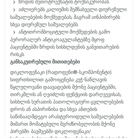
ზრდის
მეთოტრექსატის
ტოქსიკურობას
.
აძლიერებს
კალიუმის
შემნახველი
დიურეზული
საშუალებების
მოქმედებას
,
მაგრამ
აინჰიბირებს
სხვა
დიურეზულ
საშუალებებს
.
ანტითრომბოციტული
მოქმედების
გამო
პერორალურ
ანტიკოაგულანტებზე
მყოფ
პაციენტებში
ზრდის
სისხლდენის
განვითარების
რისკს
.
განსაკუთრებული
მითითებები
დიკლოფენაკი
(
რადოფენი
®
-
სკომპონენტი
)
სიფრთხილით
გამოიყენება
კუჭ
-
ნაწლავის
წყლულოვანი
დაავადების
მქონე
პაციენტებში
,
თირკმლის
ან
ღვიძლის
ფუნქციის
დარღვევისას
,
სისხლის
სურათის
პათოლოგიური
ცვლილებების
დროს
ან
ასპირინისა
და
სხვა
ანთების
საწინააღმდეგო
არასტეროიდული
საშუალებების
მიმართ
მომატებული
მგრძნობელობის
მქონე
პირებში
.
ბავშვებში
დიკლოფენაკი
/