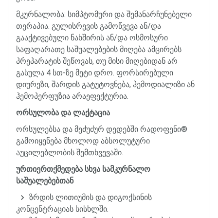
მკურნალობა
:
სიმპტომური
და
შემანარჩუნებელი
თერაპია
.
გულისრევის
გამოწვევა
ან
/
და
გააქტივებული
ნახშირის
ან
/
და
ოსმოსური
საფაღარათე
საშუალებების
მიღება
ამცირებს
პრეპარატის
შეწოვას
,
თუ
მისი
მიღებიდან
არ
გასულა
4
სთ
-
ზე
მეტი
დრო
.
ფორსირებული
დიურეზი
,
შარდის
გატუტოვნება
,
ჰემოდიალიზი
ან
ჰემოპერფუზია
არაეფექტურია
.
ორსულობა
და
ლაქტაცია
ორსულებსა
და
მეძუძურ
დედებში
რადოფენი
®
გამოიყენება
მხოლოდ
აბსოლუტური
აუცილებლობის
შემთხვევაში
.
ურთიერთქმედება
სხვა
სამკურნალო
საშუალებებთან
ზრდის
ლითიუმის
და
დიგოქსინის
კონცენტრაციას
სისხლში
.