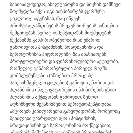
საწინააღმდეგო
,
ანალგეზიური
და
სიცხის
დამწევი
მოქმედება
აქვს
.
იგი
აინჰიბირებს
ფერმენტ
ციკლოოქსიგენაზას
,
რაც
იწვევს
პროსტაგლანდინების
პრეკურსორების
სინთეზის
შემცირებას
.
სერატიოპეპტიდაზას
მოქმედების
მექანიზმი
განპირობებულია
მისი
უნარით
გამოიწვიოს
ჰისტამინის
,
ბრადიკინინის
და
სეროტონინის
ჰიდროლიზი
,
მას
ახასიათებს
პროტეოლიზური
და
ფიბრინოლიზური
აქტივობა
,
რომელიც
განპირობებულია
პირველ
რიგში
კომპლემენტების
(
ანთებით
პროცესზე
პასუხისმგებელი
ცილების
)
გაწოვის
უნარით
და
პლაზმინის
ინაქტივატორების
ინჰიბირების
გზით
პლაზმინის
აქტივობის
გაზრდით
.
ზემოთ
აღნიშნული
მექანიზმებით
სერატიოპეპტიდაზა
ამცირებს
კაპილარების
განვლადობას
,
რომელიც
შეიძლება
გაზრდილი
იყოს
ჰისტამინის
,
ბრადიკინინის
და
სეროტონინის
მოქმედებით
;
ამცირებს
შეშუპებას
და
დაშლის
პროდუქტების