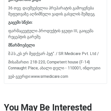
36
თვე
.
დაუშვებელია
პრეპარატის
გამოყენება
შეფუთვაზე
აღნიშნული
ვადის
გასვლის
შემდეგ
.
გაცემი
სწესი
:
ფარმაცევტული
პროდუქტის
ჯგუფი
III,
გაიცემა
რეცეპტის
გარეშე
.
მწარმოებელი
შ
.
პ
.
ს
„
ეს
ერ
მედქეარ
პვტ
“
. / SR Medicare Pvt. Ltd /
მისამართი
: 218-220, Competent house (F-14)
Connaught Place,
ახალი
დელი
- 110001,
ინდოეთი
ვებ
-
გვერდი
:www.srmedicare.com
You May Be Interested