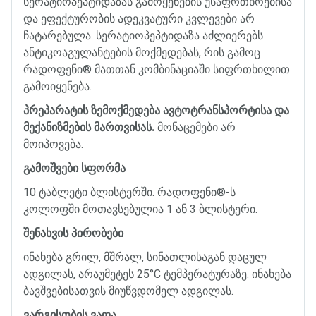
სერატიოპეპტიდაზას
გამოყენების
უსაფრთხოებისა
და
ეფექტურობის
ადეკვატური
კვლევები
არ
ჩატარებულა
.
სერატიოპეპტიდაზა
აძლიერებს
ანტიკოაგულანტების
მოქმედებას
,
რის
გამოც
რადოფენი
®
მათთან
კომბინაციაში
სიფრთხილით
გამოიყენება
.
პრეპარატის
ზემოქმედება
ავტოტრანსპორტისა
და
მექანიზმების
მართვისას
.
მონაცემები
არ
მოიპოვება
.
გამოშვები
სფორმა
10
ტაბლეტი
ბლისტერში
.
რადოფენი
®
-
ს
კოლოფში
მოთავსებულია
1
ან
3
ბლისტერი
.
შენახვის
პირობები
ინახება
გრილ
,
მშრალ
,
სინათლისაგან
დაცულ
ადგილას
,
არაუმეტეს
25
°
C
ტემპერატურაზე
.
ინახება
ბავშვებისათვის
მიუწვდომელ
ადგილას
.
ვარგისობის
ვადა