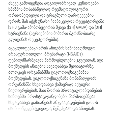
ასევე
გამოიყენება
ადგილობრივად
კუნთოვანი
სპაზმის
მოსახსნელად
რევმატოლოგიური
,
ორთოპედიული
და
ტრავმული
დარღვევების
დროს
.
მას
აქვს
უნარი
ჩაანაცვლოს
რეცეპტორებში
[3HJ
გამა
-
ამინობუტირის
მჟავა
([3H] GABA)
და
[3H]
სტრიქნინი
(
სტრიქნინის
მიმართ
მგრძნობიარე
გლიცინის
რეცეპტორებში
).
აცეკლოფენაკი
არის
ანთების
საწინააღმდეგო
არასტეროიდული
პრეპარატი
(NSAlDs),
ფენილძმარმჟავას
წარმოებულების
ჯგუფიდან
.
იგი
მოქმედებს
ანთების
სხვადასხვა
მედიატორზე
,
ბლოკავს
ორგანიზმში
ციკლოოქსიგენაზას
მოქმედებას
.
ციკლოოქსიგენაზა
მონაწილეობს
ორგანიზმში
სხვადასხვა
ქიმიურად
აქტიური
ნივთიერებების
,
მათ
შორის
პროსტაგლანდინების
სინთეზში
.
პროსტაგლანდინები
წარმოიქმნება
სხვადასხვა
დაზიანების
ან
დაავადებების
დროს
.
ისინი
იწვევენ
ტკივილს
,
შეშუპებას
და
ანთებას
.