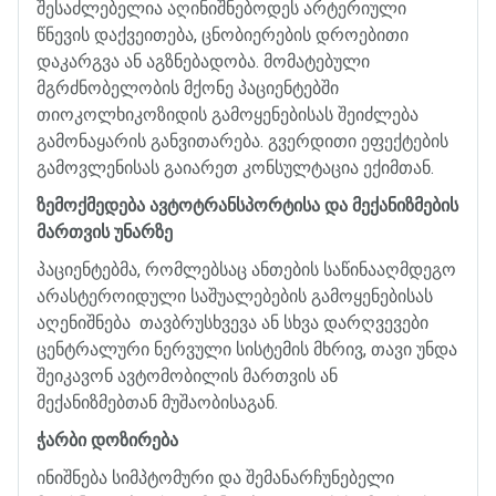
შესაძლებელია
აღინიშნებოდეს
არტერიული
წნევის
დაქვეითება
,
ცნობიერების
დროებითი
დაკარგვა
ან
აგზნებადობა
.
მომატებული
მგრძნობელობის
მქონე
პაციენტებში
თიოკოლხიკოზიდის
გამოყენებისას
შეიძლება
გამონაყარის
განვითარება
.
გვერდითი
ეფექტების
გამოვლენისას
გაიარეთ
კონსულტაცია
ექიმთან
.
ზემოქმედება
ავტოტრანსპორტისა
და
მექანიზმების
მართვის
უნარზე
პაციენტებმა
,
რომლებსაც
ანთების
საწინააღმდეგო
არასტეროიდული
საშუალებების
გამოყენებისას
აღენიშნება
თავბრუსხვევა
ან
სხვა
დარღვევები
ცენტრალური
ნერვული
სისტემის
მხრივ
,
თავი
უნდა
შეიკავონ
ავტომობილის
მართვის
ან
მექანიზმებთან
მუშაობისაგან
.
ჭარბი
დოზირება
ინიშნება
სიმპტომური
და
შემანარჩუნებელი