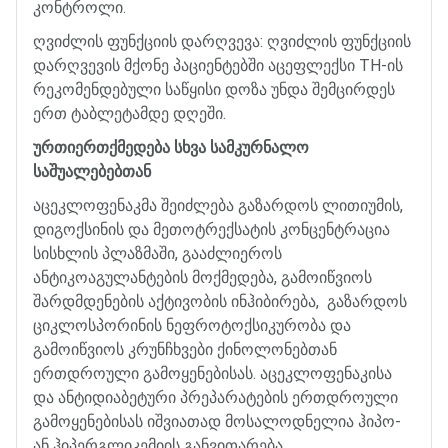
კონტროლი
.
ღვიძლის
ფუნქციის
დარღვევა
:
ღვიძლის
ფუნქციის
დარღვევის
მქონე
პაციენტებში
აცეფლექსი
TH-
ის
რეკომენდებული
საწყისი
დოზა
უნდა
შემცირდეს
ერთ
ტაბლეტამდე
დღეში
.
ურთიერთქმედება
სხვა
სამკურნალო
საშუალებებთან
აცეკლოფენაკმა
შეიძლება
გაზარდოს
ლითიუმის
,
დიგოქსინის
და
მეთოტრექსატის
კონცენტრაცია
სისხლის
პლაზმაში
,
გააძლიეროს
ანტიკოაგულანტების
მოქმედება
,
გამოიწვიოს
შარდმდენების
აქტივობის
ინჰიბირება
,
გაზარდოს
ციკლოსპორინის
ნეფროტოქსიკურობა
და
გამოიწვიოს
კრუნჩხვები
ქინოლონებთან
ერთდროული
გამოყენებისას
.
აცეკლოფენაკისა
და
ანტიდიაბეტური
პრეპარატების
ერთდროული
გამოყენებისას
იშვიათად
მოსალოდნელია
ჰიპო
-
ან
ჰიპერგლიკემიის
განვითარება
.