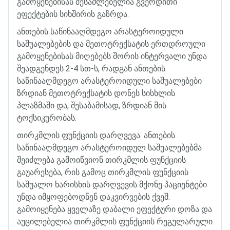
გამოყენებისას
შესაძლებელია
გვერდითი
ეფექტების
სიხშირის
გაზრდა
.
ანთების
საწინააღმდეგო
არასტეროიდული
საშუალებების
და
მეთოტრექსატის
ერთდროული
გამოყენებისას
მიღებებს
შორის
ინტერვალი
უნდა
შეადგენდეს
2-4
სთ
-
ს
,
რადგან
ანთების
საწინააღმდეგო
არასტეროიდული
საშუალებები
ზრდიან
მეთოტრექსატის
დონეს
სისხლის
პლაზმაში
და
,
შესაბამისად
,
ზრდიან
მის
ტოქსიკურობას
.
თირკმლის
ფუნქციის
დარღვევა
:
ანთების
საწინააღმდეგო
არასტეროიდულ
საშუალებებმა
შეიძლება
გამოიწვიონ
თირკმლის
ფუნქციის
გაუარესება
,
რის
გამოც
თირკმლის
ფუნქციის
საშუალო
ხარისხის
დარღვევის
მქონე
პაციენტები
უნდა
იმყოფებოდნენ
დაკვირვების
ქვეშ
.
გამოიყენება
ყველაზე
დაბალი
ეფექტური
დოზა
და
აუცილებელია
თირკმლის
ფუნქციის
რეგულარული