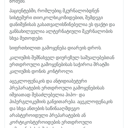
ზომებს
.
პაციენტებში
,
რომლებიც
მკურნალობდნენ
სისტემური
თიოკოლხიკოზიდებით
,
შემდეგი
დანიშვნისას
გასათვალისწინებელია
ეს
ფაქტი
და
განსახილველია
ალტერნატიული
მკურნალობის
სხვა
მეთოდები
.
სიფრთხილით
გამოყენება
დიარეის
დროს
.
კალიუმის
შემნახველ
დიურეზულ
საშუალებებთან
ერთდროული
გამოყენებისას
საჭიროა
შრატში
კალიუმის
დონის
კონტროლი
.
აცეკლოფენაკის
და
ანტიდიაბეტური
პრეპარატების
ერთდროული
გამოყენებისას
იშვიათად
შესაძლებელია
ჰიპო
-
და
ჰიპერგლიკემიის
განვითარება
.
აცეკლოფენაკის
და
სხვა
ანთების
საწინააღმდეგო
არასტეროიდული
პრეპარატების
ან
კორტიკოსტეროიდების
ერთდროული