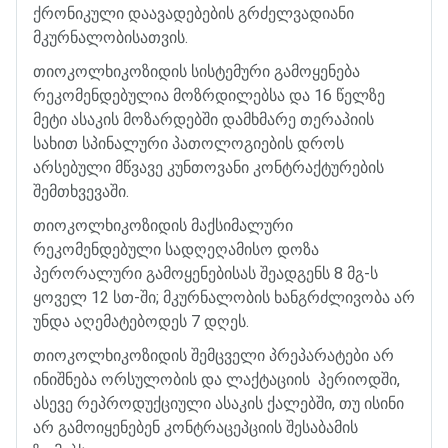
ქრონიკული
დაავადებების
გრძელვადიანი
მკურნალობისათვის
.
თიოკოლხიკოზიდის
სისტემური
გამოყენება
რეკომენდებულია
მოზრდილებსა
და
16
წელზე
მეტი
ასაკის
მოზარდებში
დამხმარე
თერაპიის
სახით
სპინალური
პათოლოგიების
დროს
არსებული
მწვავე
კუნთოვანი
კონტრაქტურების
შემთხვევაში
.
თიოკოლხიკოზიდის
მაქსიმალური
რეკომენდებული
სადღეღამისო
დოზა
პერორალური
გამოყენებისას
შეადგენს
8
მგ
-
ს
ყოველ
12
სთ
-
ში
;
მკურნალობის
ხანგრძლივობა
არ
უნდა
აღემატებოდეს
7
დღეს
.
თიოკოლხიკოზიდის
შემცველი
პრეპარატები
არ
ინიშნება
ორსულობის
და
ლაქტაციის
პერიოდში
,
ასევე
რეპროდუქციული
ასაკის
ქალებში
,
თუ
ისინი
არ
გამოიყენებენ
კონტრაცეპციის
შესაბამის