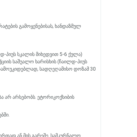
რატების
გამოყენებისას
,
ხანდაზმულ
ლდ
-
პიუს
სკალის
მიხედვით
5-6
ქულა
)
ქციის
საშუალო
ხარისხის
(
ჩაილდ
-
პიუს
ამოუკიდებლად
,
სადღეღამისო
დოზამ
30
ბა
არ
არსებობს
.
ეტორიკოქსიბის
ბში
.
ერთად
ან
მის
გარეშე
.
სამკურნალო