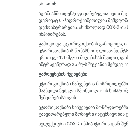
არ
არის
.
ადამიანში
იდენტიფიცირებულია
ხუთი
მე
დერივატ
6
’
-
ჰიდროქსიმეთილის
შემდგომ
დემონსტრირებას
,
ან
მხოლოდ
COX-2-
ის
ინჰიბირებას
.
გამოყოფა
:
ეტორიკოქსიბის
გამოყოფა
,
ძ
ეტორიკოქსიბის
წონასწორული
კონცენტრ
ერთხელ
120
მგ
-
ის
მიღებისას
შვიდი
დღი
ინტრავენურად
25
მგ
-
ს
შეყვანის
შემდეგ
ს
გამოყენების
ჩვენებები
ეტორიკოქსიბი
ნაჩვენებია
მოზრდილებში
მაანკილიზებელი
სპონდილიტის
სიმპტომ
შემცირებისათვის
.
ეტორიკოქსიბი
ნაჩვენებია
მოზრდილებში
განვითარებული
ზომიერი
ინტენსივობის
სელექციური
COX-2
ინჰიბიტორის
დანიშვნ