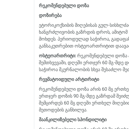
რეკომენდებული
დოზა
დოზირება
ეტორიკოქსიბის
მიღებისას
გულ
-
სისხლძ
ხანგრძლივობის
გაზრდის
დროს
,
ამიტომ
მოხდეს
.
პერიოდულად
საჭიროა
,
გადაფა
განსაკუთრებით
ოსტეოართრიტით
დაავ
ოსტეოართრიტი
:
რეკომენდებული
დოზა
შემთხვევაში
,
დღეში
ერთჯერ
60
მგ
-
მდე
დ
საჭიროა
მკურნალობის
სხვა
შესაძლო
მე
რევმატოიდული
არტთრიტი
რეკომენდებული
დოზა
არის
60
მგ
ერთხ
ერთჯერ
დოზის
90
მგ
-
მდე
გაზრდამ
შეიძ
შემცირდეს
60
მგ
დღეში
ერთხელ
მიღები
მეთოდების
განხილვა
.
მაანკილიზებელი
სპონდილიტი