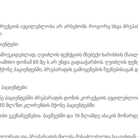
რექციის
აუცილებლობა
არ
არსებობს
.
როგორც
სხვა
პრეპა
ო
.
იენტები
:
ამოუკიდებლად
,
ღვიძლის
ფუნქციის
მსუბუქი
ხარისხის
(
ჩაი
ამისო
დოზამ
60
მგ
-
ს
არ
უნდა
გადააჭარბოს
.
ღვიძლის
ფუნ
მქონე
პაციენტებში
,
პრეპარატის
გამოყენების
ჩვენებისაგან
დ
პაციენტები
:
ნე
პაციენტებში
პრეპარატის
დოზის
კორექციის
აუცილებლო
30
მლ
/
წთ
კლირენსის
მქონე
პაციენტებში
.
იბი
უკუნაჩვენებია
ბავშვებში
და
16
წლამდე
ასაკის
მოზარდე
ალურად
და
პრეპარატის
მიღება
შესაძლებელია
საკვებთან