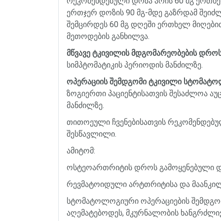
რეკომენდებული
დოზა
არის
60
მგ
ერთხ
ერთჯერ
დოზის
90
მგ
-
მდე
გაზრდამ
შეიძ
შემცირდეს
60
მგ
დღეში
ერთხელ
მიღები
მეთოდების
განხილვა
.
მწვავე
ტკივილის
მდგომარეობების
დრო
სიმპტომატიკის
პერიოდის
მანძილზე
.
ოპერაციის
შემდგომი
ტკივილი
სტომატო
ზოგიერთი
პაციენტისათვის
შესაძლოა
აუ
მანძილზე
.
თითოეული
ჩვენებისათვის
რეკომენდებუ
შესწავლილი
.
ამიტომ
:
ოსტეოართრიტის
დროს
გამოყენებული
რევმატოიდული
არტთრიტისა
და
მაანკი
სტომატოლოგიური
ოპერაციების
შემდგო
აღემატებოდეს
,
მკურნალობის
ხანგრძლი