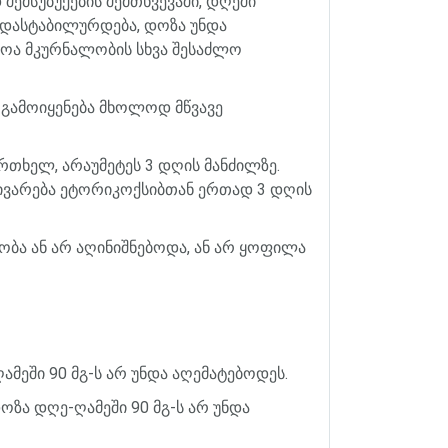
დ
შემსუბუქების
შემთხვევაში
,
დღეში
დასტაბილურდება
,
დოზა
უნდა
როა
მკურნალობის
სხვა
შესაძლო
გამოიყენება
მხოლოდ
მწვავე
რთხელ
,
არაუმეტეს
3
დღის
მანძილზე
.
ივარება
ეტორიკოქსიბთან
ერთად
3
დღის
ობა
ან
არ
აღინიშნებოდა
,
ან
არ
ყოფილა
ღამეში
90
მგ
-
ს
არ
უნდა
აღემატებოდეს
.
ოზა
დღე
-
ღამეში
90
მგ
-
ს
არ
უნდა