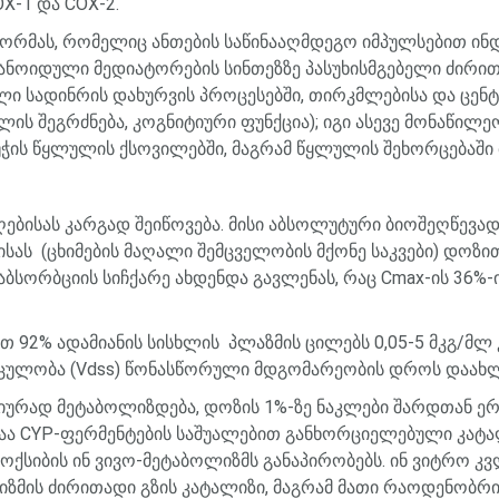
COX-1
და
COX-2.
ორმას
,
რომელიც
ანთების
საწინააღმდეგო
იმპულსებით
ინ
ანოიდული
მედიატორების
სინთეზზე
პასუხისმგებელი
ძირი
ლი
სადინრის
დახურვის
პროცესებში
,
თირკმლებისა
და
ცენ
ილის
შეგრძნება
,
კოგნიტიური
ფუნქცია
);
იგი
ასევე
მონაწილე
უჭის
წყლულის
ქსოვილებში
,
მაგრამ
წყლულის
შეხორცებაში
ღებისას
კარგად
შეიწოვება
.
მისი
აბსოლუტური
ბიოშეღწევა
ისას
(
ცხიმების
მაღალი
შემცველობის
მქონე
საკვები
)
დოზი
აბსორბციის
სიჩქარე
ახდენდა
გავლენას
,
რაც
Cmax-
ის
36%-
ით
92%
ადამიანის
სისხლის
პლაზმის
ცილებს
0,05-5
მკგ
/
მლ
ცულობა
(Vdss)
წონასწორული
მდგომარეობის
დროს
დაახ
იურად
მეტაბოლიზდება
,
დოზის
1%-
ზე
ნაკლები
შარდთან
ე
აა
CYP-
ფერმენტების
საშუალებით
განხორციელებული
კატა
ოქსიბის
ინ
ვივო
-
მეტაბოლიზმს
განაპირობებს
.
ინ
ვიტრო
კვ
იზმის
ძირითადი
გზის
კატალიზი
,
მაგრამ
მათი
რაოდენობრი