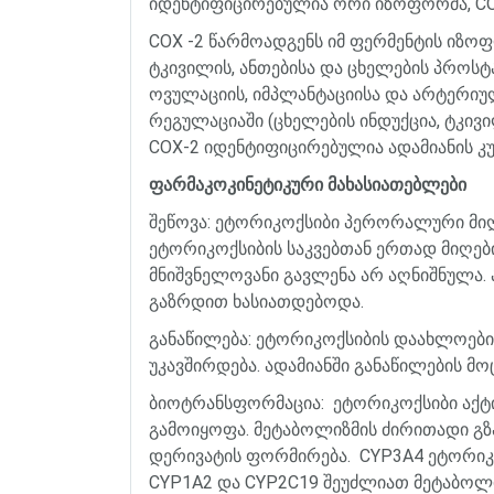
იდენტიფიცირებულია
ორი
იზოფორმა
, 
COX -2
წარმოადგენს
იმ
ფერმენტის
იზოფ
ტკივილის
,
ანთებისა
და
ცხელების
პროსტ
ოვულაციის
,
იმპლანტაციისა
და
არტერიუ
რეგულაციაში
(
ცხელების
ინდუქცია
,
ტკივ
COX-2
იდენტიფიცირებულია
ადამიანის
კ
ფარმაკოკინეტიკური
მახასიათებლები
შეწოვა
:
ეტორიკოქსიბი
პერორალური
მი
ეტორიკოქსიბის
საკვებთან
ერთად
მიღებ
მნიშვნელოვანი
გავლენა
არ
აღნიშნულა
.
გაზრდით
ხასიათდებოდა
.
განაწილება
:
ეტორიკოქსიბის
დაახლოებ
უკავშირდება
.
ადამიანში
განაწილების
მო
ბიოტრანსფორმაცია
:
ეტორიკოქსიბი
აქტ
გამოიყოფა
.
მეტაბოლიზმის
ძირითადი
გზ
დერივატის
ფორმირება
.
CYP3A4
ეტორიკ
CYP1A2
და
CYP2C19
შეუძლიათ
მეტაბოლ