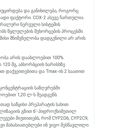
დუცირდება
და
განიხილება
,
როგორც
თადი
ფაქტორი
. COX-2
ასევე
ჩართულია
ტრალური
ნერვული
სისტემის
ობს
წყლულების
შეხორცების
პროცესში
.
მისი
მნიშვნელობა
დადგენილი
არ
არის
.
დობა
არის
დაახლოებით
100%.
თ
120
მგ
,
აბსორბციის
ხარისხზე
ით
დაქვეითებითა
და
Tmax-
ის
2
საათით
კონცენტრაციის
საზღვრებში
ლოებით
1,20
ლ
-
ს
შეადგენს
.
რთად
საწყისი
პრეპარატის
სახით
ლიზაციის
გზით
6
’
-
ჰიდროქსიმეთილ
ლევები
მიუთითებს
,
რომ
CYP2D6, CYP2C9,
ვი
მახასიათებლები
ინ
ვივო
შესწავლილი