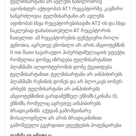
ტელმისარტანი
არ
ავლენს
ნაწილობრივ
აგონისტურ
აქტივობას
AT1
რეცეპტორზე
.
კავშირი
ხანგრძლივია
.
ტელმისარტანი
არ
ავლენს
აფინობას
სხვა
რეცეპტორებისადმი
AT2-
ის
და
სხვა
ნაკლებად
დახასიათებული
AT
რეცეპტორის
ჩათვლით
.
ამ
რეცეპტორების
ფუნქციური
როლი
უცნობია
,
აგრეთვე
ცნობილი
არ
არის
ანგიოტენზინ
II-
ით
მათი
სავარაუდო
ჰიპერსტიმულაციის
ეფექტი
,
რომელთა
დონეც
იზრდება
ტელმისარტანით
.
პლაზმაში
ალდოსტერონის
დონე
ქვეითდება
ტელმისარტანით
.
ტელმისარტანი
არ
აინჰიბირებს
პლაზმაში
რენინის
დონეს
და
არ
ბლოკავს
იონურ
არხებს
.
ტელმისარტანი
არ
აინჰიბირებს
ანგიოტენზინის
გარდამქმნელ
ენზიმს
(
კინაზა
II),
ენზიმს
,
რომელიც
აგრეთვე
აინჰიბირებს
ბრადიკინინს
.
აქედან
გამომდინარე
მოსალოდნელი
არ
არის
ბრადიკინინით
გამოწვეული
გვერდითი
ეფექტების
პოტენცირება
.
ფარმაკოკინეტიკა