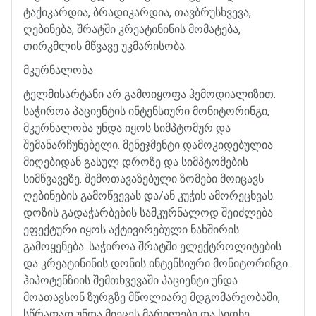
ტაქიკარდია
,
ბრადიკარდია
,
თავბრუსხვევა
,
ღებინება
,
შრატში
კრეატინინის
მომატება
,
თირკმლის
მწვავე
უკმარისობა
.
მკურნალობა
ტელმისარტანი
არ
გამოიყოფა
ჰემოდიალიზით
.
საჭიროა
პაციენტის
ინტენსიური
მონიტორინგი
,
მკურნალობა
უნდა
იყოს
სიმპტომურ
და
შემანარჩუნებელი
.
მენეჯმენტი
დამოკიდებულია
მიღებიდან
გასულ
დროზე
და
სიმპტომების
სიმწვავეზე
.
შემოთავაზებული
ზომები
მოიცავს
ღებინების
გამოწვევას
და
/
ან
კუჭის
ამორეცხვას
.
დოზის
გადაჭარბების
სამკურნალოდ
შეიძლება
ეფექტური
იყოს
აქტივირებული
ნახშირის
გამოყენება
.
საჭიროა
შრატში
ელექტროლიტების
და
კრეატინინის
დონის
ინტენსიური
მონიტორინგი
.
ჰიპოტენზიის
შემთხვევაში
პაციენტი
უნდა
მოათავსონ
ზურგზე
მწოლიარე
მდგომარეობაში
,
სწრაფად
უნდა
მიეცეს
მარილები
და
სითხე
.