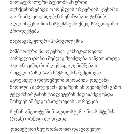
ბილატერალური
სტენოზი
ან
ერთი
ფუნქცინირებადი
თირკმლის
არტერიის
სტენოზი
და
რომლებიც
იღებენ
რენინ
-
ანგიოტენზინ
-
ალდოსტერონის
სისტემაზე
მოქმედ
სამედიცინო
პროდუქტებს
.
ინტრავასკულური
ჰიპოვოლემია
სიმპტომური
ჰიპოტენზია
,
განსაკუთრებით
პირველი
დოზის
შემდეგ
შეიძლება
განვითარდეს
პაციენტებში
,
რომლებსაც
აღენიშნებათ
მოცულობის
და
/
ან
ნატრიუმის
შემცირება
აგრესიული
დიურეზული
თერაპიის
,
დიეტაში
მარილის
შეზღუდვის
,
დიარეის
ან
ღებინების
გამო
.
ტელმისარტანის
ტაბლეტების
მიღებამდე
უნდა
მოხდეს
ამ
მდგომარეობების
კორექცია
.
რენინ
-
ანგიოტენზინ
-
ალდოსტერონის
სისტემის
(
რაას
)
ორმაგი
ბლოკადა
.
დიაბეტური
ნეფროპათიით
დაავადებულ