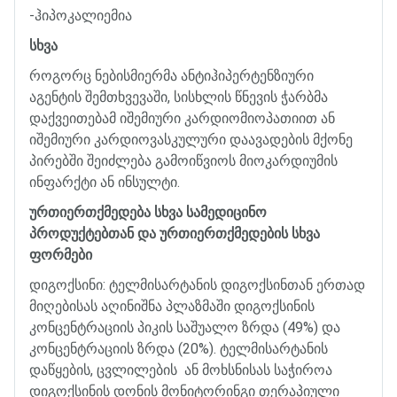
-
ჰიპოკალიემია
სხვა
როგორც
ნებისმიერმა
ანტიჰიპერტენზიური
აგენტის
შემთხვევაში
,
სისხლის
წნევის
ჭარბმა
დაქვეითებამ
იშემიური
კარდიომიოპათიით
ან
იშემიური
კარდიოვასკულური
დაავადების
მქონე
პირებში
შეიძლება
გამოიწვიოს
მიოკარდიუმის
ინფარქტი
ან
ინსულტი
.
ურთიერთქმედება
სხვა
სამედიცინო
პროდუქტებთან
და
ურთიერთქმედების
სხვა
ფორმები
დიგოქსინი
:
ტელმისარტანის
დიგოქსინთან
ერთად
მიღებისას
აღინიშნა
პლაზმაში
დიგოქსინის
კონცენტრაციის
პიკის
საშუალო
ზრდა
(49%)
და
კონცენტრაციის
ზრდა
(20%).
ტელმისარტანის
დაწყების
,
ცვლილების
ან
მოხსნისას
საჭიროა
დიგოქსინის
დონის
მონიტორინგი
თერაპიული