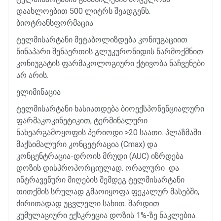
დაახლოებით
500
ლიტრს
შეადგენს
.
ბიოტრანსფორმაცია
ტელმისარტანი
მეტაბოლიზდება
კონიუგაციით
წინაპარი
შენაერთის
გლუკურონიდის
წარმოქმნით
.
კონიუგატის
ფარმაკოლოგიური
ქტივობა
ნაჩვენები
არ
არის
.
ელიმინაცია
ტელმისარტანი
ხასიათდება
ბიოექსპონენციალური
ფარმაკოკინეტიკით
,
ტერმინალური
ნახეარგამოყოფის
პერიოდი
>20
საათი
.
პლაზმაში
მაქსიმალური
კონცეტრაცია
(Cmax)
და
კონცენტრაცია
-
დროის
მრუდი
(AUC)
იზრდება
დოზის
დისპროპორციულად
.
ორალური
და
ინტრავენური
მიღების
შემდეგ
ტელმისარტანი
თითქმის
სრულად
გმაოიყოფა
ფეკალურ
მასებში
,
ძირითადად
უცვლელი
სახით
.
შარდით
კუმულაციური
ექსკრეცია
დოზის
1%-
ზე
ნაკლებია
.