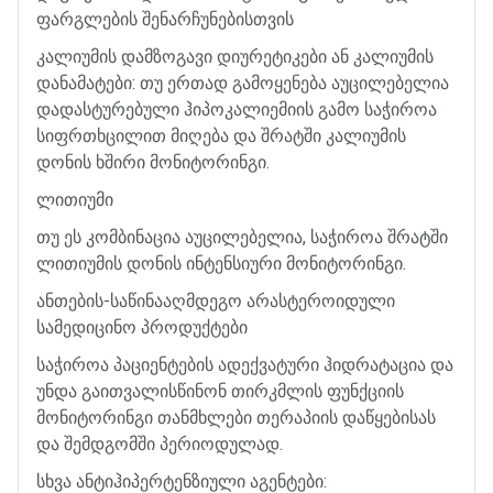
ფარგლების
შენარჩუნებისთვის
კალიუმის
დამზოგავი
დიურეტიკები
ან
კალიუმის
დანამატები
:
თუ
ერთად
გამოყენება
აუცილებელია
დადასტურებული
ჰიპოკალიემიის
გამო
საჭიროა
სიფრთხცილით
მიღება
და
შრატში
კალიუმის
დონის
ხშირი
მონიტორინგი
.
ლითიუმი
თუ
ეს
კომბინაცია
აუცილებელია
,
საჭიროა
შრატში
ლითიუმის
დონის
ინტენსიური
მონიტორინგი
.
ანთების
-
საწინააღმდეგო
არასტეროიდული
სამედიცინო
პროდუქტები
საჭიროა
პაციენტების
ადექვატური
ჰიდრატაცია
და
უნდა
გაითვალისწინონ
თირკმლის
ფუნქციის
მონიტორინგი
თანმხლები
თერაპიის
დაწყებისას
და
შემდგომში
პერიოდულად
.
სხვა
ანტიჰიპერტენზიული
აგენტები
: