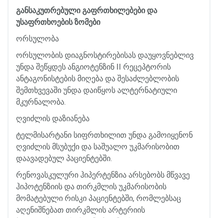
განსაკუთრებული
გაფრთხილებები
და
უსაფრთხოების
ზომები
ორსულობა
ორსულობის
დიაგნოსტირებისას
დაუყოვნებლივ
უნდა
შეწყდეს
ანგიოტენზინ
II
რეცეპტორის
ანტაგონისტების
მიღება
და
შესაძლებლობის
შემთხვევაში
უნდა
დაიწყოს
ალტერნატიული
მკურნალობა
.
ღვიძლის
დაზიანება
ტელმისარტანი
სიფრთხილით
უნდა
გამოიყენონ
ღვიძლის
მსუბუქი
და
საშუალო
უკმარისობით
დაავადებულ
პაციენტებში
.
რენოვასკულური
ჰიპერტენზია
არსებობს
მწვავე
ჰიპოტენზიის
და
თირკმლის
უკმარისობის
მომატებული
რისკი
პაციენტებში
,
რომლებსაც
აღენიშნებათ
თირკმლის
არტერიის