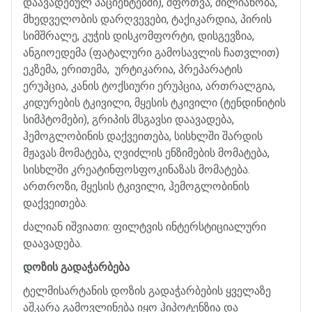
დაავადებულ
პაციენტებში
),
შფოთვა
,
ძილიანობა
,
მხედველობის
დარღვევები
,
ტაქიკარდია
,
პირის
სიმშრალე
,
კუჭის
დისკომფორტი
,
დისგევზია
,
ანგიოედემა
(
ფატალური
გამოსავლის
ჩათვლით
)
ეკზემა
,
ერითემა
,
ურტიკარია
,
პრეპარატის
ერუპცია
,
კანის
ტოქსიური
ერუპცია
,
ართრალგია
,
კიდურების
ტკივილი
,
მყესის
ტკივილი
(
ტენდინიტის
სიმპტომები
),
გრიპის
მსგავსი
დაავადება
,
ჰემოგლობინის
დაქვეითება
,
სისხლში
შარდის
მჟავას
მომატება
,
ღვიძლის
ენზიმების
მომატება
,
სისხლში
კრეატინფოსფოკინაზას
მომატება
.
ართროზი
,
მყესის
ტკივილი
,
ჰემოგლობინის
დაქვეითება
.
ძალიან
იშვიათი
:
ფილტვის
ინტერსტიციალური
დაავადება
.
დოზის
გადაჭარბება
ტელმისარტანის
დოზის
გადაჭარბების
ყველაზე
აშკარა
გამოვლინება
იყო
ჰიპოტენზია
და