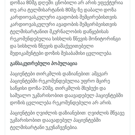
დოზაა
80
მგ
დღეში
.
ცნობილი
არ
არის
ეფექტურია
თუ
არა
ტელმისარტანის
80
მგ
-
ზე
დაბალი
დოზა
კარდიოვასკულური
ავადობის
შემცირებისთვის
.
კარდიოვასკულური
ავადობის
შემცირბეისთვის
ტელმისარტანით
მკურნალობის
დაწყებისას
რეკომენდებულია
სისხლის
წნევის
მონიტორინგი
და
სისხლის
წნევის
დამაქვეითებელი
მედიკამენტები
დოზის
შესაბამისი
ცვლილება
.
განსაკუთრებული
პოპულაცია
პაციენტები
თირკმლის
დაზიანებით
:
ამგვარ
პაციენტებში
რეკომენდებულია
უფრო
მცირე
საწყისი
დოზა
-20
მგ
.
თირკმლის
მსუბუქი
და
საშუალო
უკმარისობით
დაავადებულ
პაციენტებში
დოზის
ცვლილება
რეკომენდებული
არ
არის
.
პაციენტები
ღვიძლის
დაზიანებით
:
ღვიძლის
მწვავე
უკმარისობით
დაავადებულ
პაციენტებში
ტელმისარტანი
უკუნაჩვენებია
.