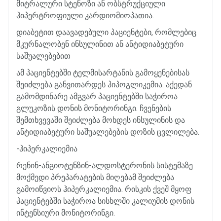
მიტრალური
სტენოზი
ან
ობსტრუქციული
ჰიპერტროფიული
კარდიომიოპათია
.
დიაბეტით
დაავადებული
პაციენტები
,
რომლებიც
მკურნალობენ
ინსულინით
ან
ანტიდიაბეტური
საშუალებებით
ამ
პაციენტებში
ტელმისარტანის
გამოყენებისას
შეიძლება
განვითარდეს
ჰიპოგლიკემია
.
აქედან
გამომდინარე
ამგვარ
პაციენტებში
საჭიროა
გლუკოზის
დონის
მონიტორინგი
.
ჩვენების
შემთხვევაში
შეიძლება
მოხდეს
ინსულინის
და
ანტიდიაბეტური
საშუალებების
დოზის
ცვლილება
.
-
ჰიპერკალიემია
რენინ
-
ანგიოტენზინ
-
ალდოსტერონის
სისტემაზე
მოქმედი
პრეპარატების
მიღებამ
შეიძლება
გამოიწვიოს
ჰიპერკალიემია
.
რისკის
ქვეშ
მყოფ
პაციენტებში
საჭიროა
სისხლში
კალიუმის
დონის
ინტენსიური
მონიტორინგი
.