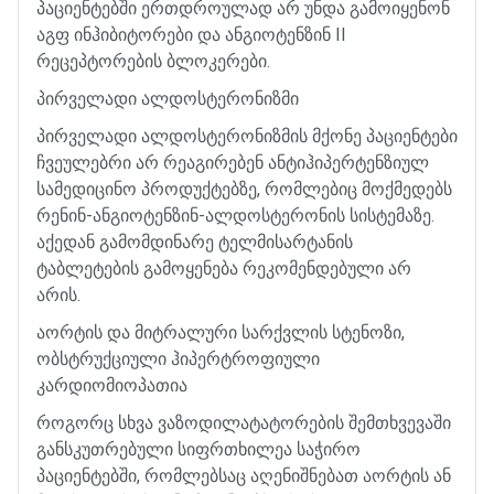
პაციენტებში
ერთდროულად
არ
უნდა
გამოიყენონ
აგფ
ინჰიბიტორები
და
ანგიოტენზინ
II
რეცეპტორების
ბლოკერები
.
პირველადი
ალდოსტერონიზმი
პირველადი
ალდოსტერონიზმის
მქონე
პაციენტები
ჩვეულებრი
არ
რეაგირებენ
ანტიჰიპერტენზიულ
სამედიცინო
პროდუქტებზე
,
რომლებიც
მოქმედებს
რენინ
-
ანგიოტენზინ
-
ალდოსტერონის
სისტემაზე
.
აქედან
გამომდინარე
ტელმისარტანის
ტაბლეტების
გამოყენება
რეკომენდებული
არ
არის
.
აორტის
და
მიტრალური
სარქვლის
სტენოზი
,
ობსტრუქციული
ჰიპერტროფიული
კარდიომიოპათია
როგორც
სხვა
ვაზოდილატატორების
შემთხვევაში
განსკუთრებული
სიფრთხილეა
საჭირო
პაციენტებში
,
რომლებსაც
აღენიშნებათ
აორტის
ან