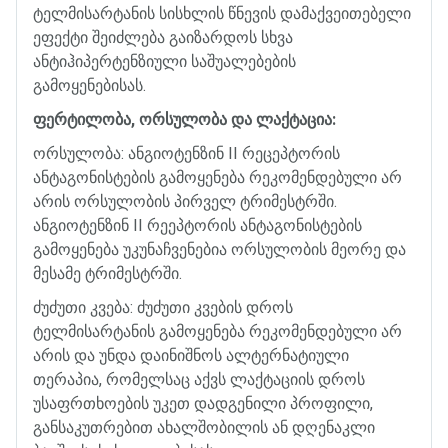
ტელმისარტანის
სისხლის
წნევის
დამაქვეითებელი
ეფექტი
შეიძლება
გაიზარდოს
სხვა
ანტიჰიპერტენზიული
საშუალებების
გამოყენებისას
.
ფერტილობა
,
ორსულობა
და
ლაქტაცია
:
ორსულობა
:
ანგიოტენზინ
II
რეცეპტორის
ანტაგონისტების
გამოყენება
რეკომენდებული
არ
არის
ორსულობის
პირველ
ტრიმესტრში
.
ანგიოტენზინ
II
რეეპტორის
ანტაგონისტების
გამოყენება
უკუნაჩვენებია
ორსულობის
მეორე
და
მესამე
ტრიმესტრში
.
ძუძუთი
კვება
:
ძუძუთი
კვების
დროს
ტელმისარტანის
გამოყენება
რეკომენდებული
არ
არის
და
უნდა
დაინიშნოს
ალტერნატიული
თერაპია
,
რომელსაც
აქვს
ლაქტაციის
დროს
უსაფრთხოების
უკეთ
დადგენილი
პროფილი
,
განსაკუთრებით
ახალშობილის
ან
დღენაკლი