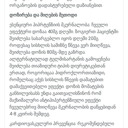
ორგანოების
დადასტურებული
დაზიანებით
.
დოზირება
და
მიღების
მეთოდი
ესენციური
ჰიპრტენზიის
მკურნალობა
:
ჩვეული
ეფექტური
დოზაა
40
მგ
დღეში
.
ზოგიერთ
პაციენტში
შეიძლება
სასარგებლო
იყოს
დღეში
20
მგ
.
როდესაც
სისხლის
სამიზნე
წნევა
ვერ
მიიღწევა
,
შეიძლება
დოზის
80
მგ
-
მდე
გაზრდა
.
ალტერნატიულად
ტელმისარტანის
გამოყენება
შეიძლება
თიაზიდური
ტიპის
დიურეტიკებთან
ერთად
,
როგორიცაა
ჰიდროქლორთიაზიდი
,
რომელსაც
აქვს
სისხლის
წნევის
დამატებით
დამაქვეითებელი
ეფექტი
.
დოზის
მომატების
განხილვისასს
უნდა
გაითვალისწინონ
რომ
მაქსიმალური
ანტიჰიპერტენზიული
ეფექტი
ჩვეულებრივ
მიიღწევა
მკურნალობის
დაწყებიდან
4-8
კვირის
შემდეგ
.
კარდიოვასკულური
პრევენცია
:
რეკომენდებული